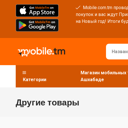
Mobile.com.tm провод
покупок и вас ждут При
на Новый год! Итоги буд
Магазин мобильных 
Категории
Ашхабаде
Другие товары