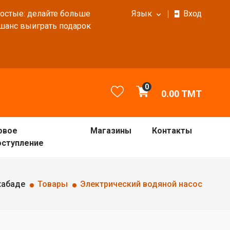
ростые: делайте больше
Язык
Вход
 шанс выиграть подарок
0
0.00
TMT
овое
Магазины
Контакты
оступление
хабаде
Товары
Электрический водяной насос