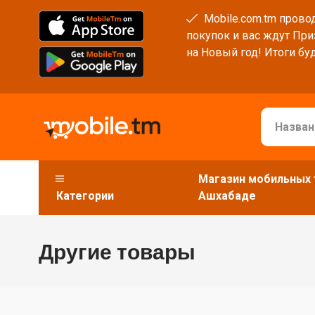
Mobile.com.tm провод
покупок и вас ждут При
на Новый год! Итоги буд
Магазин мобильных 
Категории
Ашхабаде
Другие товары