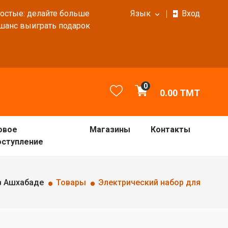
ростые: делайте больше
Язык
Вход
 шанс выиграть подарок
0
0.00
TMT
овое
Магазины
Контакты
оступление
в Ашхабаде
Товары
Электрический набор для