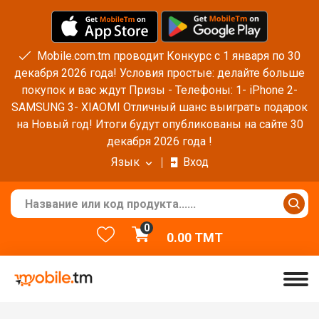
Mobile.com.tm проводит Конкурс с 1 января по 30
декабря 2026 года! Условия простые: делайте больше
покупок и вас ждут Призы - Телефоны: 1- iPhone 2-
SAMSUNG 3- XIAOMI Отличный шанс выиграть подарок
на Новый год! Итоги будут опубликованы на сайте 30
декабря 2026 года !
Язык
Вход
0
0.00
TMT