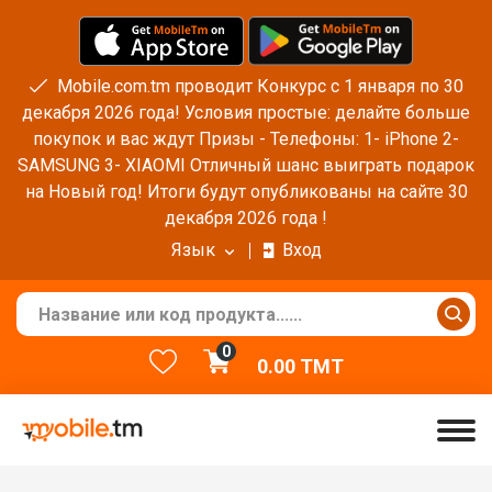
Mobile.com.tm проводит Конкурс с 1 января по 30
декабря 2026 года! Условия простые: делайте больше
покупок и вас ждут Призы - Телефоны: 1- iPhone 2-
SAMSUNG 3- XIAOMI Отличный шанс выиграть подарок
на Новый год! Итоги будут опубликованы на сайте 30
декабря 2026 года !
Язык
Вход
0
0.00
TMT