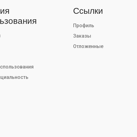
ия
Ссылки
ьзования
Профиль
ы
Заказы
Отложенные
использования
циальность
Mobiletm @2026. Все права защищены. Powered by:
SafeDev