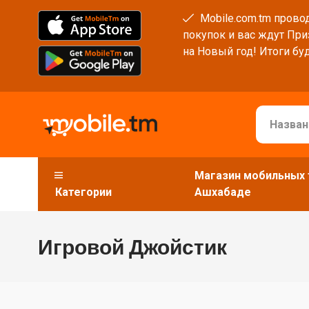
Mobile.com.tm провод
покупок и вас ждут При
на Новый год! Итоги буд
Магазин мобильных 
Категории
Ашхабаде
Игровой Джойстик