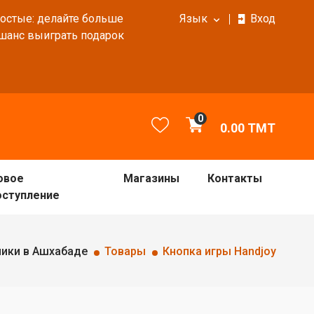
ростые: делайте больше
Язык
Вход
 шанс выиграть подарок
0
0.00
TMT
овое
Магазины
Контакты
оступление
ники в Ашхабаде
Товары
Кнопка игры Handjoy