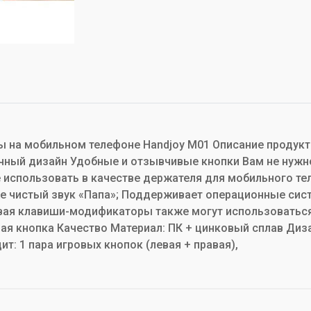
игры на мобильном телефоне Handjoy M01 Описание проду
чный дизайн Удобные и отзывчивые кнопки Вам не нужно
использовать в качестве держателя для мобильного те
же чистый звук «Папа»; Поддерживает операционные сист
равая клавиши-модификаторы также могут использоватьс
вая кнопка Качество Материал: ПК + цинковый сплав Диза
ит: 1 пара игровых кнопок (левая + правая),