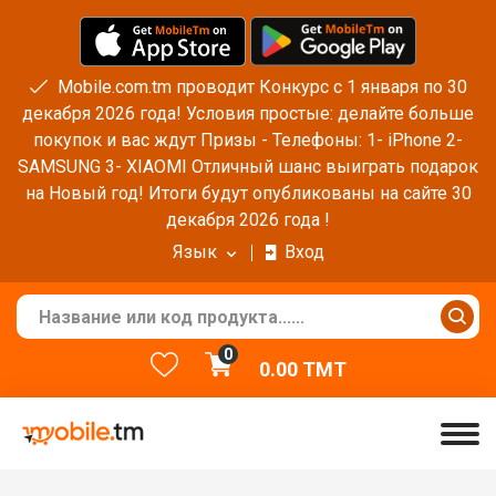
Mobile.com.tm проводит Конкурс с 1 января по 30
декабря 2026 года! Условия простые: делайте больше
покупок и вас ждут Призы - Телефоны: 1- iPhone 2-
SAMSUNG 3- XIAOMI Отличный шанс выиграть подарок
на Новый год! Итоги будут опубликованы на сайте 30
декабря 2026 года !
Язык
Вход
0
0.00
TMT