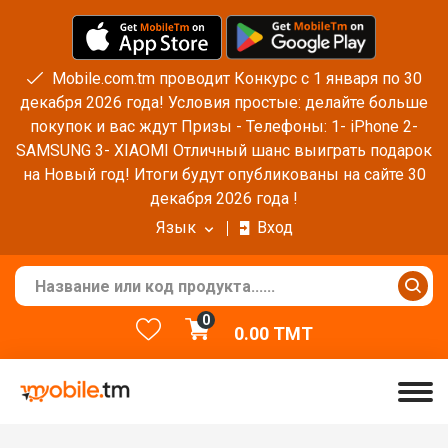
Mobile.com.tm проводит Конкурс с 1 января по 30
декабря 2026 года! Условия простые: делайте больше
покупок и вас ждут Призы - Телефоны: 1- iPhone 2-
SAMSUNG 3- XIAOMI Отличный шанс выиграть подарок
на Новый год! Итоги будут опубликованы на сайте 30
декабря 2026 года !
Язык
Вход
0
0.00
TMT