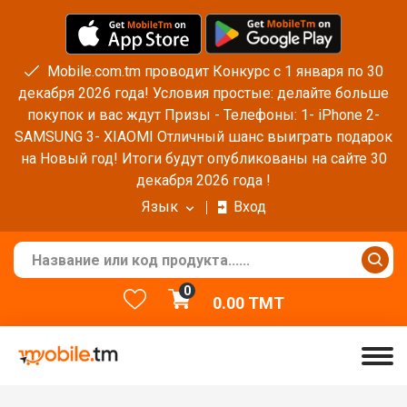
Mobile.com.tm проводит Конкурс с 1 января по 30
декабря 2026 года! Условия простые: делайте больше
покупок и вас ждут Призы - Телефоны: 1- iPhone 2-
SAMSUNG 3- XIAOMI Отличный шанс выиграть подарок
на Новый год! Итоги будут опубликованы на сайте 30
декабря 2026 года !
Язык
Вход
0
0.00
TMT