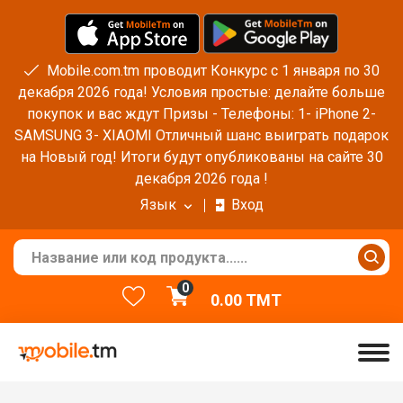
Mobile.com.tm проводит Конкурс с 1 января по 30
декабря 2026 года! Условия простые: делайте больше
покупок и вас ждут Призы - Телефоны: 1- iPhone 2-
SAMSUNG 3- XIAOMI Отличный шанс выиграть подарок
на Новый год! Итоги будут опубликованы на сайте 30
декабря 2026 года !
Язык
Вход
0
0.00
TMT