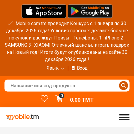
Mobile.com.tm проводит Конкурс с 1 января по 30
декабря 2026 года! Условия простые: делайте больше
покупок и вас ждут Призы - Телефоны: 1- iPhone 2-
SAMSUNG 3- XIAOMI Отличный шанс выиграть подарок
на Новый год! Итоги будут опубликованы на сайте 30
декабря 2026 года !
Язык
Вход
0
0.00
TMT