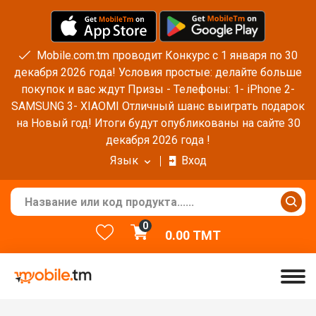
Mobile.com.tm проводит Конкурс с 1 января по 30
декабря 2026 года! Условия простые: делайте больше
покупок и вас ждут Призы - Телефоны: 1- iPhone 2-
SAMSUNG 3- XIAOMI Отличный шанс выиграть подарок
на Новый год! Итоги будут опубликованы на сайте 30
декабря 2026 года !
Язык
Вход
0
0.00
TMT