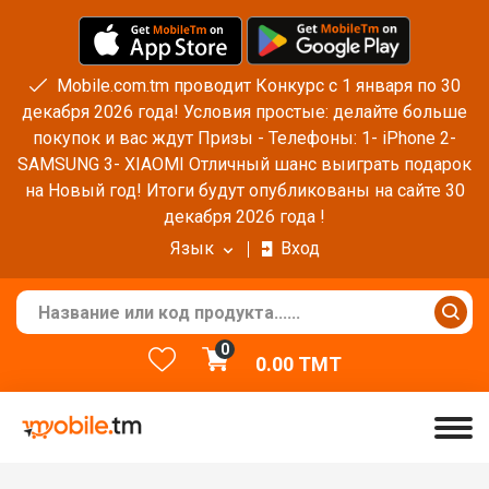
Mobile.com.tm проводит Конкурс с 1 января по 30
декабря 2026 года! Условия простые: делайте больше
покупок и вас ждут Призы - Телефоны: 1- iPhone 2-
SAMSUNG 3- XIAOMI Отличный шанс выиграть подарок
на Новый год! Итоги будут опубликованы на сайте 30
декабря 2026 года !
Язык
Вход
0
0.00
TMT