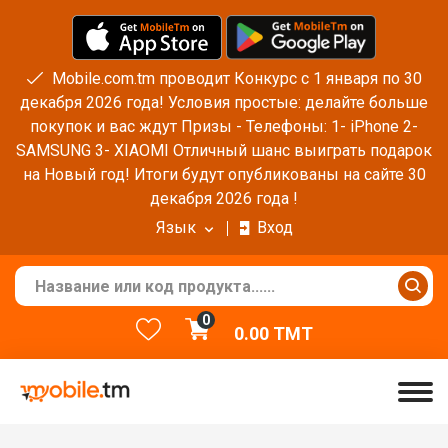
Mobile.com.tm проводит Конкурс с 1 января по 30
декабря 2026 года! Условия простые: делайте больше
покупок и вас ждут Призы - Телефоны: 1- iPhone 2-
SAMSUNG 3- XIAOMI Отличный шанс выиграть подарок
на Новый год! Итоги будут опубликованы на сайте 30
декабря 2026 года !
Язык
Вход
0
0.00
TMT