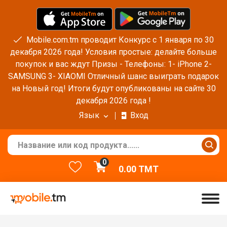
Mobile.com.tm проводит Конкурс с 1 января по 30
декабря 2026 года! Условия простые: делайте больше
покупок и вас ждут Призы - Телефоны: 1- iPhone 2-
SAMSUNG 3- XIAOMI Отличный шанс выиграть подарок
на Новый год! Итоги будут опубликованы на сайте 30
декабря 2026 года !
Язык
Вход
0
0.00
TMT