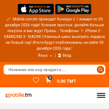
Mobile.com.tm проводит Конкурс с 1 января по 30
декабря 2026 года! Условия простые: делайте больше
покупок и вас ждут Призы - Телефоны: 1- iPhone 2-
SAMSUNG 3- XIAOMI Отличный шанс выиграть подарок
на Новый год! Итоги будут опубликованы на сайте 30
декабря 2026 года !
Язык
Вход
0
0.00
TMT