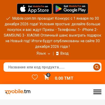
Mobile.com.tm проводит Конкурс с 1 января по 30
декабря 2026 года! Условия простые: делайте больше
покупок и вас ждут Призы - Телефоны: 1- iPhone 2-
SAMSUNG 3- XIAOMI Отличный шанс выиграть подарок
на Новый год! Итоги будут опубликованы на сайте 30
декабря 2026 года !
Язык
Вход
0
0.00
TMT