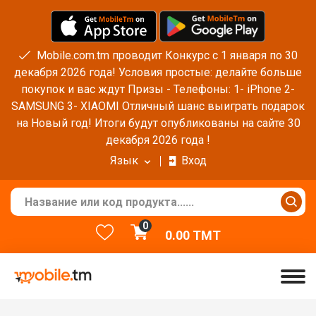
Mobile.com.tm проводит Конкурс с 1 января по 30
декабря 2026 года! Условия простые: делайте больше
покупок и вас ждут Призы - Телефоны: 1- iPhone 2-
SAMSUNG 3- XIAOMI Отличный шанс выиграть подарок
на Новый год! Итоги будут опубликованы на сайте 30
декабря 2026 года !
Язык
Вход
0
0.00
TMT