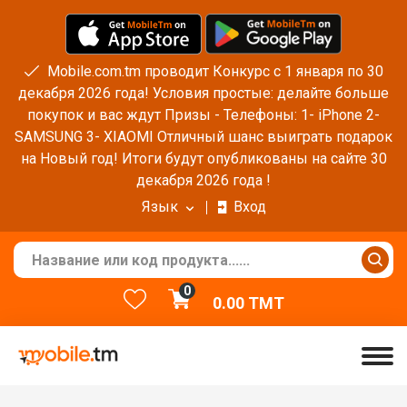
Mobile.com.tm проводит Конкурс с 1 января по 30
декабря 2026 года! Условия простые: делайте больше
покупок и вас ждут Призы - Телефоны: 1- iPhone 2-
SAMSUNG 3- XIAOMI Отличный шанс выиграть подарок
на Новый год! Итоги будут опубликованы на сайте 30
декабря 2026 года !
Язык
Вход
0
0.00
TMT