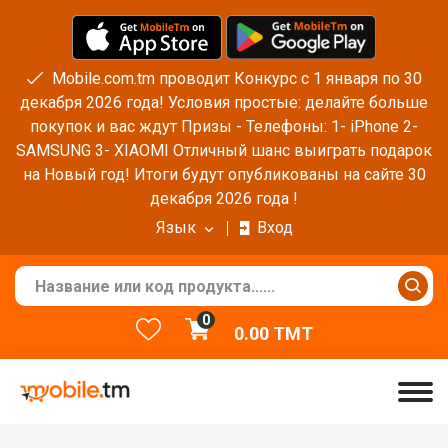
Mobile.com.tm проводит Конкурс с 1 января по 30
декабря 2026 года! Условия простые: делайте больше
покупок и вас ждут Призы - Телефоны: 1- iPhone 2-
SAMSUNG 3- XIAOMI Отличный шанс выиграть подарок
на Новый год! Итоги будут опубликованы на сайте 30
декабря 2026 года !
Язык
Вход
0
0.00
TMT