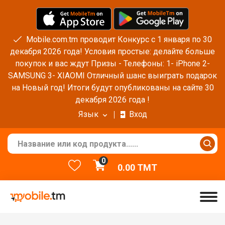
Mobile.com.tm проводит Конкурс с 1 января по 30
декабря 2026 года! Условия простые: делайте больше
покупок и вас ждут Призы - Телефоны: 1- iPhone 2-
SAMSUNG 3- XIAOMI Отличный шанс выиграть подарок
на Новый год! Итоги будут опубликованы на сайте 30
декабря 2026 года !
Язык
Вход
0
0.00
TMT