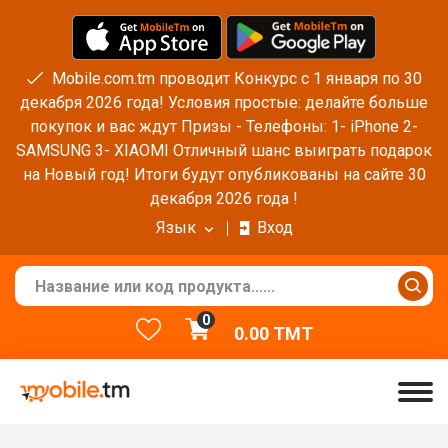
Mobile.com.tm проводит Конкурс с 1 января по 30
декабря 2026 года! Условия простые: делайте больше
покупок и вас ждут Призы - Телефоны: 1- iPhone 2-
SAMSUNG 3- XIAOMI Отличный шанс выиграть подарок
на Новый год! Итоги будут опубликованы на сайте 30
декабря 2026 года !
Язык
Вход
0
0.00
TMT