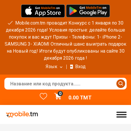
Mobile.com.tm проводит Конкурс с 1 января по 30
декабря 2026 года! Условия простые: делайте больше
покупок и вас ждут Призы - Телефоны: 1- iPhone 2-
SAMSUNG 3- XIAOMI Отличный шанс выиграть подарок
на Новый год! Итоги будут опубликованы на сайте 30
декабря 2026 года !
Язык
Вход
0
0.00
TMT