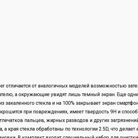
over отличается от аналогичных моделей возможностью зате
ателю, а окружающие увидят лишь темный экран. Еще одни
 закаленного стекла и на 100% закрывает экран смартфона
е крошится при повреждениях, имеет твердость 9Н и спосо
тпечатков пальцев, жирных разводов и других загрязнений
 а края стекла обработаны по технологии 2.5D, что делае
тановки. В комплект входит специальный набор для очистки