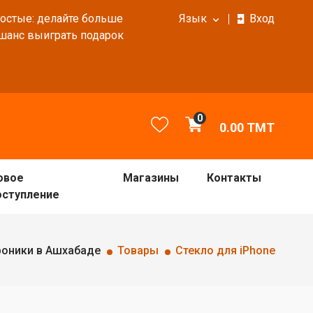
ростые: делайте больше
Язык
Вход
 шанс выиграть подарок
0
0.00
TMT
овое
Магазины
Контакты
оступление
роники в Ашхабаде
Товары
Стекло для iPhone