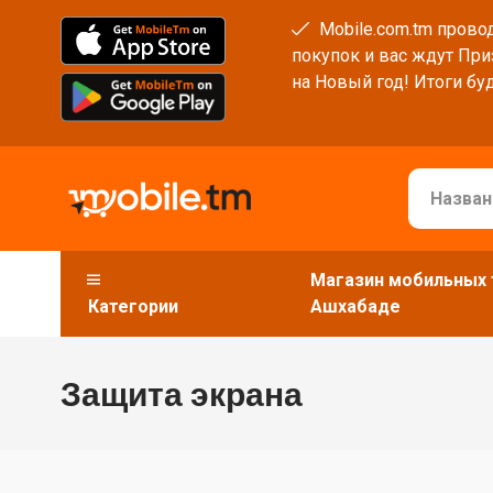
Mobile.com.tm провод
покупок и вас ждут При
на Новый год! Итоги буд
Магазин мобильных 
Категории
Ашхабаде
Защита экрана