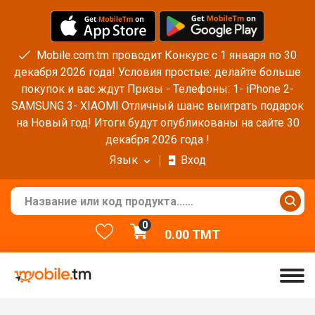
Mobile.com.tm проводит Конкурс с 1 января по 30
декабря 2026 года! Условия простые: делайте больше
покупок и вас ждут Призы - Телефоны: 1- iPhone 2-
SAMSUNG 3- XIAOMI Отличный шанс выиграть подарок
на Новый год! Итоги будут опубликованы на сайте 30
декабря 2026 года !
Язык
Вход
0
0.00
TMT