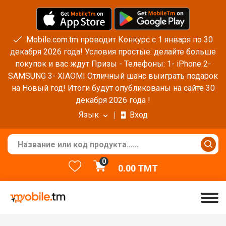
Mobile.com.tm проводит Конкурс с 1 января по 30
декабря 2026 года! Условия простые: делайте больше
покупок и вас ждут Призы - Телефоны: 1- iPhone 2-
SAMSUNG 3- XIAOMI Отличный шанс выиграть подарок
на Новый год! Итоги будут опубликованы на сайте 30
декабря 2026 года !
Язык
Вход
0
0.00
TMT