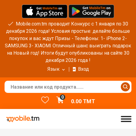
Mobile.com.tm проводит Конкурс с 1 января по 30
декабря 2026 года! Условия простые: делайте больше
покупок и вас ждут Призы - Телефоны: 1- iPhone 2-
SAMSUNG 3- XIAOMI Отличный шанс выиграть подарок
на Новый год! Итоги будут опубликованы на сайте 30
декабря 2026 года !
Язык
Вход
0
0.00
TMT