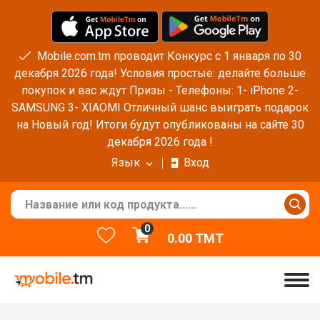
Mobile.com.tm проводит Конкурс с 1 января по 30
декабря 2026 года! Условия простые: делайте больше
покупок и вас ждут Призы - Телефоны: 1- iPhone 2-
SAMSUNG 3- XIAOMI Отличный шанс выиграть подарок
на Новый год! Итоги будут опубликованы на сайте 30
декабря 2026 года !
Язык
Вход
0
0.00
TMT