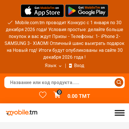
Mobile.com.tm проводит Конкурс с 1 января по 30
декабря 2026 года! Условия простые: делайте больше
покупок и вас ждут Призы - Телефоны: 1- iPhone 2-
SAMSUNG 3- XIAOMI Отличный шанс выиграть подарок
на Новый год! Итоги будут опубликованы на сайте 30
декабря 2026 года !
Язык
Вход
0
0.00
TMT