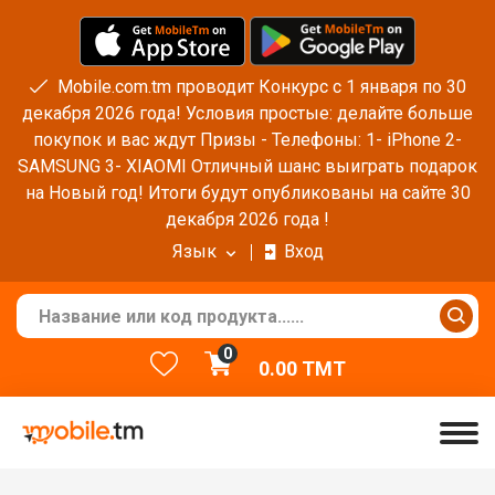
Mobile.com.tm проводит Конкурс с 1 января по 30
декабря 2026 года! Условия простые: делайте больше
покупок и вас ждут Призы - Телефоны: 1- iPhone 2-
SAMSUNG 3- XIAOMI Отличный шанс выиграть подарок
на Новый год! Итоги будут опубликованы на сайте 30
декабря 2026 года !
Язык
Вход
0
0.00
TMT