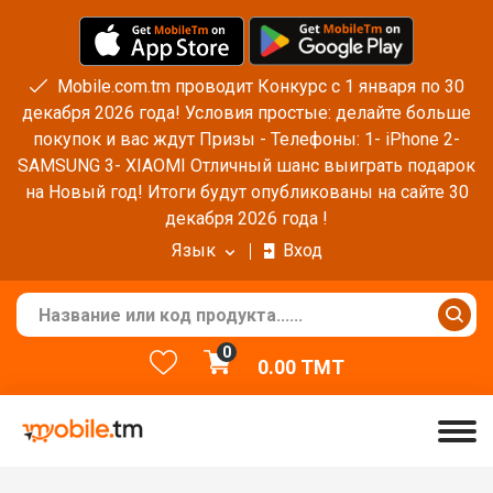
Mobile.com.tm проводит Конкурс с 1 января по 30
декабря 2026 года! Условия простые: делайте больше
покупок и вас ждут Призы - Телефоны: 1- iPhone 2-
SAMSUNG 3- XIAOMI Отличный шанс выиграть подарок
на Новый год! Итоги будут опубликованы на сайте 30
декабря 2026 года !
Язык
Вход
0
0.00
TMT