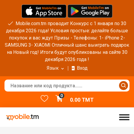
Mobile.com.tm проводит Конкурс с 1 января по 30
декабря 2026 года! Условия простые: делайте больше
покупок и вас ждут Призы - Телефоны: 1- iPhone 2-
SAMSUNG 3- XIAOMI Отличный шанс выиграть подарок
на Новый год! Итоги будут опубликованы на сайте 30
декабря 2026 года !
Язык
Вход
0
0.00
TMT