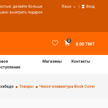
ростые: делайте больше
Язык
Вход
 шанс выиграть подарок
0
0.00
TMT
овое
Магазины
Контакты
оступление
шхабаде
Товары
Чехол-клавиатура Book Cover