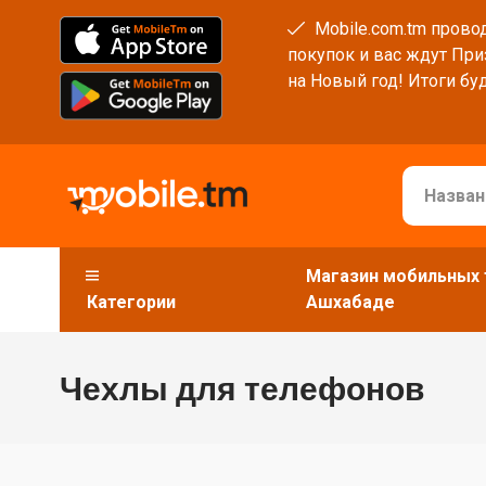
Mobile.com.tm провод
покупок и вас ждут При
на Новый год! Итоги буд
Магазин мобильных 
Категории
Ашхабаде
Чехлы для телефонов