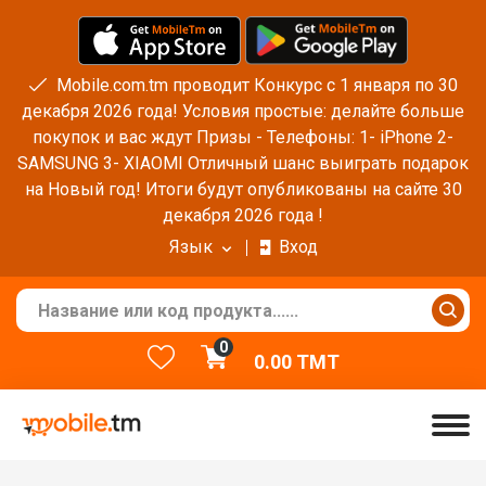
Mobile.com.tm проводит Конкурс с 1 января по 30
декабря 2026 года! Условия простые: делайте больше
покупок и вас ждут Призы - Телефоны: 1- iPhone 2-
SAMSUNG 3- XIAOMI Отличный шанс выиграть подарок
на Новый год! Итоги будут опубликованы на сайте 30
декабря 2026 года !
Язык
Вход
0
0.00
TMT