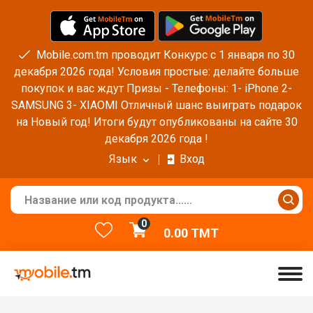
Mobile.com.tm проводит Конкурс с 1 января по 30
декабря 2026 года! Условия простые: делайте больше
покупок и вас ждут Призы - Телефоны: 1- iPhone 2-
SAMSUNG 3- XIAOMI Отличный шанс выиграть подарок
на Новый год! Итоги будут опубликованы на сайте 30
декабря 2026 года !
Язык
Вход
0
0.00
TMT