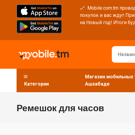
Mobile.com.tm провод
покупок и вас ждут При
на Новый год! Итоги буд
Магазин мобильных 
Категории
Ашхабаде
Ремешок для часов