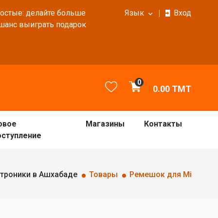
ростые: делайте больше
Язык
Вход
 шанс выиграть подарок
0
0.00
TMT
овое
Магазины
Контакты
оступление
троники в Ашхабаде
Товары
Ремешок для Mi