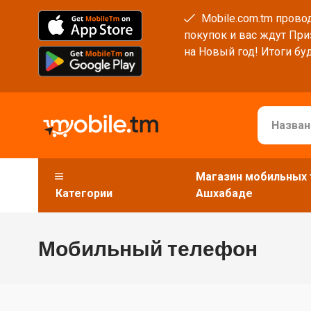
Mobile.com.tm провод
покупок и вас ждут При
на Новый год! Итоги буд
Магазин мобильных 
Категории
Ашхабаде
Мобильный телефон