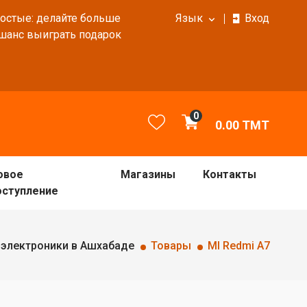
ростые: делайте больше
Язык
Вход
 шанс выиграть подарок
0
0.00
TMT
овое
Магазины
Контакты
оступление
 электроники в Ашхабаде
Товары
MI Redmi A7