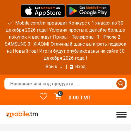
Mobile.com.tm проводит Конкурс с 1 января по 30
декабря 2026 года! Условия простые: делайте больше
покупок и вас ждут Призы - Телефоны: 1- iPhone 2-
SAMSUNG 3- XIAOMI Отличный шанс выиграть подарок
на Новый год! Итоги будут опубликованы на сайте 30
декабря 2026 года !
Язык
Вход
0
0.00
TMT