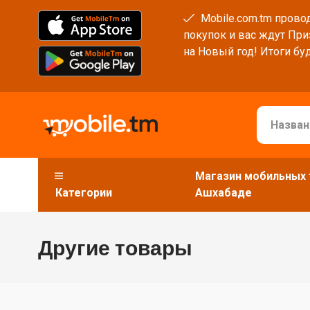
Mobile.com.tm провод
покупок и вас ждут При
на Новый год! Итоги буд
Магазин мобильных 
Категории
Ашхабаде
Другие товары