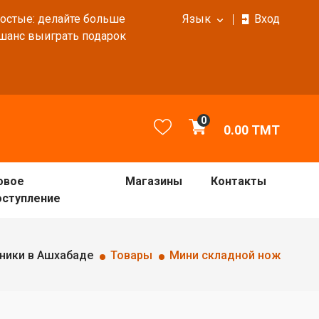
ростые: делайте больше
Язык
Вход
 шанс выиграть подарок
0
0.00
TMT
овое
Магазины
Контакты
оступление
ники в Ашхабаде
Товары
Мини складной нож