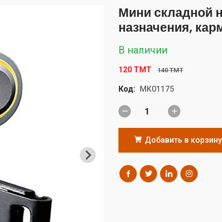
Мини складной 
назначения, кар
В наличии
120 TMT
140 TMT
Код:
MK01175
Добавить в корзину