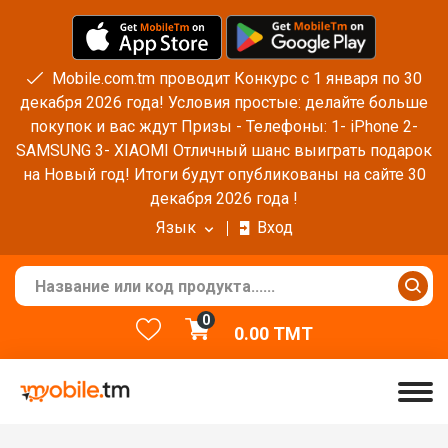
Mobile.com.tm проводит Конкурс с 1 января по 30
декабря 2026 года! Условия простые: делайте больше
покупок и вас ждут Призы - Телефоны: 1- iPhone 2-
SAMSUNG 3- XIAOMI Отличный шанс выиграть подарок
на Новый год! Итоги будут опубликованы на сайте 30
декабря 2026 года !
Язык
Вход
0
0.00
TMT