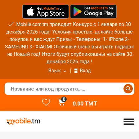
Mobile.com.tm проводит Конкурс с 1 января по 30
декабря 2026 года! Условия простые: делайте больше
покупок и вас ждут Призы - Телефоны: 1- iPhone 2-
SAMSUNG 3- XIAOMI Отличный шанс выиграть подарок
на Новый год! Итоги будут опубликованы на сайте 30
декабря 2026 года !
Язык
Вход
0
0.00
TMT