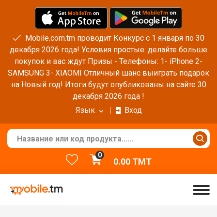
Mobile.com.tm проводит Конкурс с 1 января по 30
декабря 2026 года! Условия простые: делайте больше
покупок и вас ждут Призы - Телефоны: 1- iPhone 2-
SAMSUNG 3- XIAOMI Отличный шанс выиграть подарок
на Новый год! Итоги будут опубликованы на сайте 30
декабря 2026 года !
Язык
Вход
0
0.00
TMT