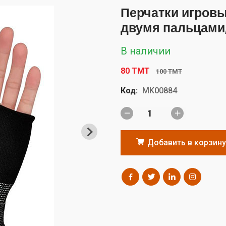
Перчатки игров
двумя пальцами,
В наличии
80 TMT
100 TMT
Код:
MK00884
Добавить в корзину