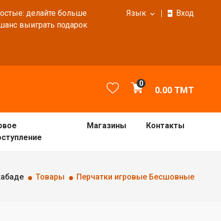
ростые: делайте больше
Язык
Вход
 шанс выиграть подарок
0
0.00
TMT
овое
Магазины
Контакты
оступление
хабаде
Товары
Перчатки игровые Бесшовные