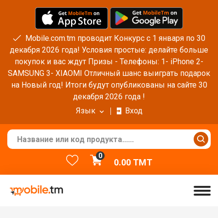
Mobile.com.tm проводит Конкурс с 1 января по 30
декабря 2026 года! Условия простые: делайте больше
покупок и вас ждут Призы - Телефоны: 1- iPhone 2-
SAMSUNG 3- XIAOMI Отличный шанс выиграть подарок
на Новый год! Итоги будут опубликованы на сайте 30
декабря 2026 года !
Язык
Вход
0
0.00
TMT