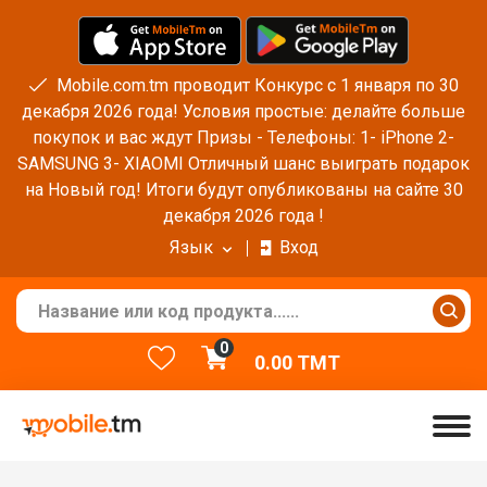
Mobile.com.tm проводит Конкурс с 1 января по 30
декабря 2026 года! Условия простые: делайте больше
покупок и вас ждут Призы - Телефоны: 1- iPhone 2-
SAMSUNG 3- XIAOMI Отличный шанс выиграть подарок
на Новый год! Итоги будут опубликованы на сайте 30
декабря 2026 года !
Язык
Вход
0
0.00
TMT