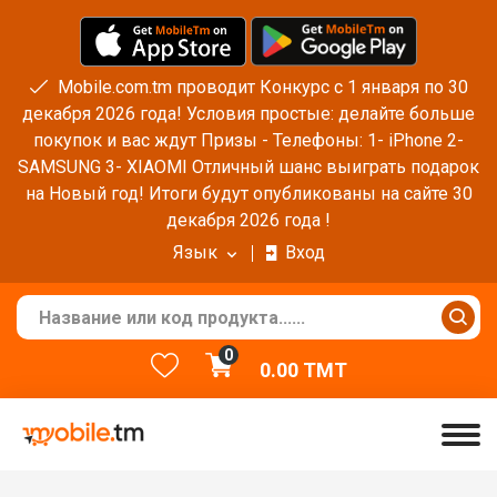
Mobile.com.tm проводит Конкурс с 1 января по 30
декабря 2026 года! Условия простые: делайте больше
покупок и вас ждут Призы - Телефоны: 1- iPhone 2-
SAMSUNG 3- XIAOMI Отличный шанс выиграть подарок
на Новый год! Итоги будут опубликованы на сайте 30
декабря 2026 года !
Язык
Вход
0
0.00
TMT