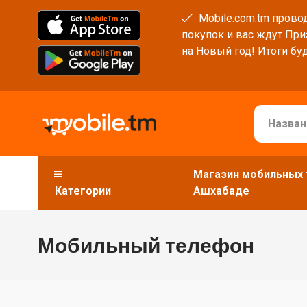
Mobile.com.tm провод
покупок и вас ждут При
на Новый год! Итоги буд
Магазин мобильных 
Категории
Ашхабаде
Мобильный телефон