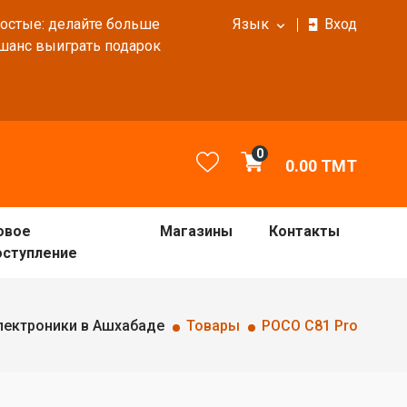
ростые: делайте больше
Язык
Вход
 шанс выиграть подарок
0
0.00
TMT
овое
Магазины
Контакты
оступление
лектроники в Ашхабаде
Товары
POCO C81 Pro