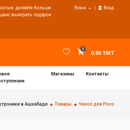
ростые: делайте больше
Язык
Вход
 шанс выиграть подарок
0
0.00
TMT
овое
Магазины
Контакты
оступление
ктроники в Ашхабаде
Товары
Чехол для Poco