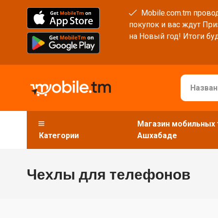
Mobile.com.tm провод
покупок и вас ждут При
на Новый год! Итоги буд
Магазин мобильных 
Категории
Ашхабаде
Чехлы для телефонов