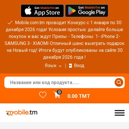
Mobile.com.tm проводит Конкурс с 1 января по 30
декабря 2026 года! Условия простые: делайте больше
покупок и вас ждут Призы - Телефоны: 1- iPhone 2-
SAMSUNG 3- XIAOMI Отличный шанс выиграть подарок
на Новый год! Итоги будут опубликованы на сайте 30
декабря 2026 года !
Язык
Вход
0
0.00
TMT