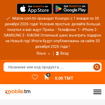
Mobile.com.tm проводит Конкурс с 1 января по 30
декабря 2026 года! Условия простые: делайте больше
покупок и вас ждут Призы - Телефоны: 1- iPhone 2-
SAMSUNG 3- XIAOMI Отличный шанс выиграть подарок
на Новый год! Итоги будут опубликованы на сайте 30
декабря 2026 года !
Язык
Вход
0
0.00
TMT