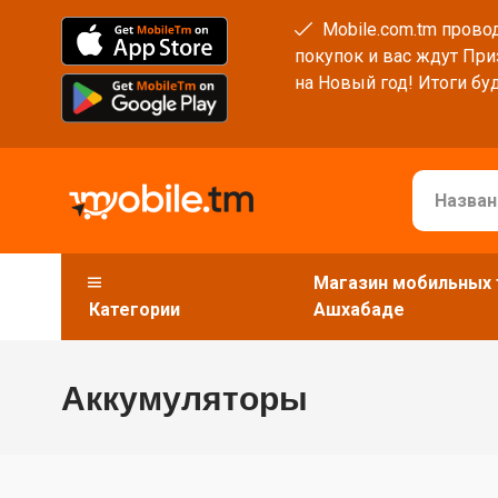
Mobile.com.tm провод
покупок и вас ждут При
на Новый год! Итоги буд
Магазин мобильных 
Категории
Ашхабаде
Аккумуляторы