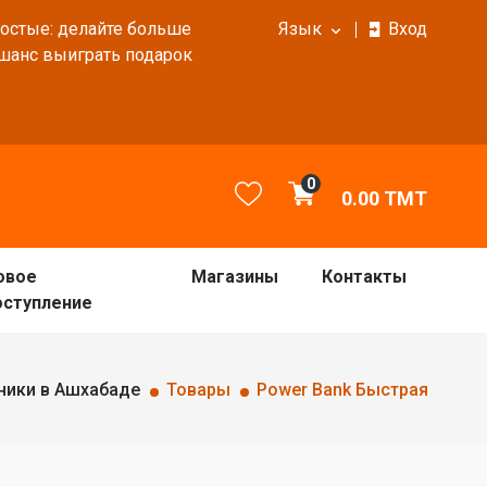
ростые: делайте больше
Язык
Вход
 шанс выиграть подарок
0
0.00
TMT
овое
Магазины
Контакты
оступление
ники в Ашхабаде
Товары
Power Bank Быстрая